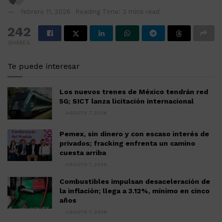
febrero 11, 2026
Reading Time: 3 mins read
242
SHARES
Te puede interesar
Los nuevos trenes de México tendrán red
5G; SICT lanza licitación internacional
AGOSTO 7, 2026
Pemex, sin dinero y con escaso interés de
privados; fracking enfrenta un camino
cuesta arriba
AGOSTO 7, 2026
Combustibles impulsan desaceleración de
la inflación; llega a 3.12%, mínimo en cinco
años
AGOSTO 7, 2026