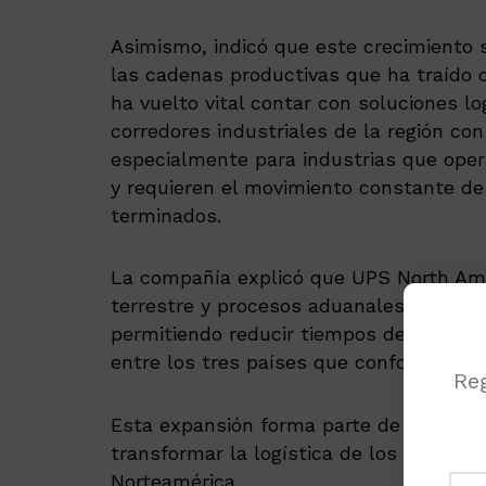
Asimismo, indicó que este crecimiento 
las cadenas productivas que ha traído c
ha vuelto vital contar con soluciones l
corredores industriales de la región con 
especialmente para industrias que ope
y requieren el movimiento constante de
terminados.
La compañía explicó que UPS North Amer
terrestre y procesos aduanales dentro 
permitiendo reducir tiempos de gestión y
entre los tres países que conforman el
Reg
Esta expansión forma parte de la invers
transformar la logística de los fabrican
Norteamérica.