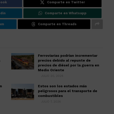
book
Comparte en Twitter
din
Comparte en Whatsapp
ram
Comparte en Threads
Ferroviarias podrían incrementar
á
precios debido al repunte de
precios de diésel por la guerra en
Medio Oriente
JULIO 20, 2026
án
Estos son los estados más
peligrosos para el transporte de
combustibles
JULIO 7, 2026