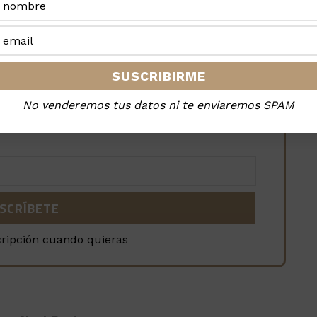
 noticias en tu móvil
No venderemos tus datos ni te enviaremos SPAM
la revista, es GRATIS
cripción cuando quieras