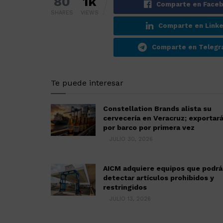
80
1k
Comparte en Face
SHARES
VIEWS
Comparte en Linke
Comparte en Teleg
Te puede interesar
Constellation Brands alista su
cervecería en Veracruz; exportar
por barco por primera vez
JULIO 30, 2026
AICM adquiere equipos que podr
detectar artículos prohibidos y
restringidos
JULIO 13, 2026