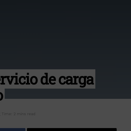
vicio de carga
o
 Time: 2 mins read