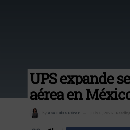
UPS expande ser
aérea en Méxic
by
Ana Luisa Pérez
julio 8, 2026
Reading