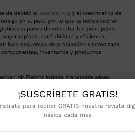
se da debido al
nearshoring
y el crecimiento de
onsigo en el país, por lo que la necesidad se
ogísticas capaces de conectar los principales
mayor rapidez, confiabilidad y eficiencia,
ran bajo esquemas de producción sincronizada
 componentes, inventarios y productos
ican Air Freight integra transporte aéreo,
de una sola red operada por la empresa,
¡SUSCRÍBETE GRATIS!
 facilitar las operaciones transfronterizas
T-MEC
.
istrate para recibir GRATIS nuestra revista dig
básica cada mes
ión de 50 millones de dólares destinada a
tes automotrices e industriales de