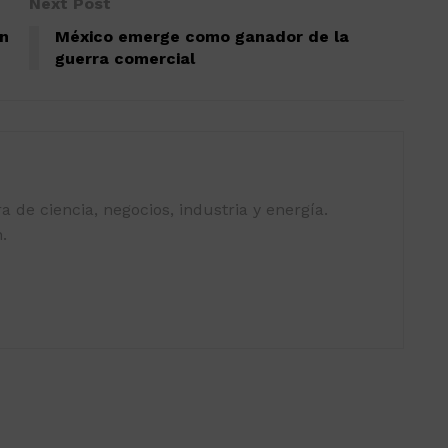
Next Post
on
México emerge como ganador de la
guerra comercial
 de ciencia, negocios, industria y energía.
.