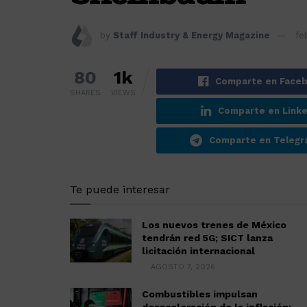
by
Staff Industry & Energy Magazine
fe
80
1k
Comparte en Face
SHARES
VIEWS
Comparte en Linke
Comparte en Teleg
Te puede interesar
Los nuevos trenes de México
tendrán red 5G; SICT lanza
licitación internacional
AGOSTO 7, 2026
Combustibles impulsan