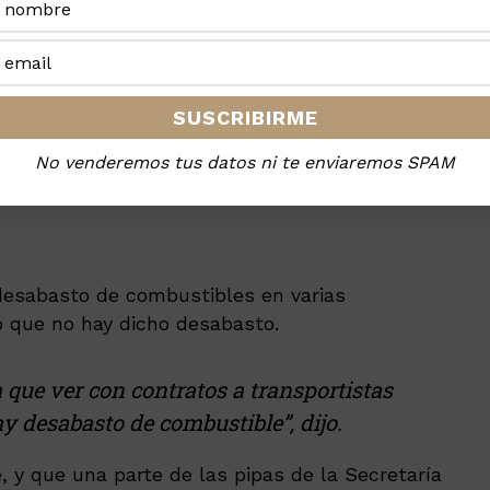
s funcionarios de Pemex y la subsidiaria
)
a cambio de que estos realizaran ciertas
sociadas con Rovirosa a obtener y mantener
 un valor de
2.5 millones de dólares.
No venderemos tus datos ni te enviaremos SPAM
 socio, Mario Alberto Ávila Lizarraga,
e prófugo.
 desabasto de combustibles en varias
ró que no hay dicho desabasto.
 que ver con contratos a transportistas
ay desabasto de combustible”, dijo.
 y que una parte de las pipas de la Secretaría