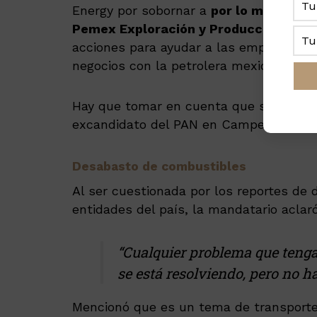
Energy por sobornar a
por lo menos tre
Pemex Exploración y Producción (PEP
acciones para ayudar a las empresas a
negocios con la petrolera mexicana por
Hay que tomar en cuenta que su supuesto
excandidato del PAN en Campeche, sigu
Desabasto de combustibles
Al ser cuestionada por los reportes de
entidades del país, la mandatario acla
“Cualquier problema que tenga
se está resolviendo, pero no h
Mencionó que es un tema de transporte,