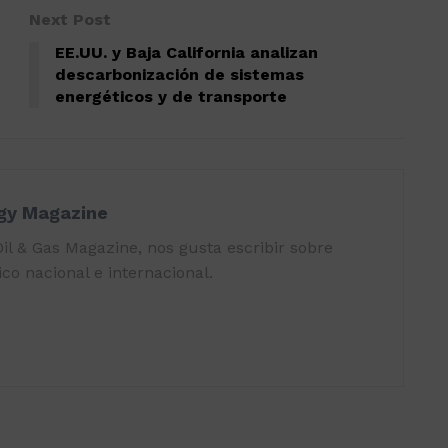
Next Post
EE.UU. y Baja California analizan
descarbonización de sistemas
energéticos y de transporte
rgy Magazine
il & Gas Magazine, nos gusta escribir sobre
co nacional e internacional.