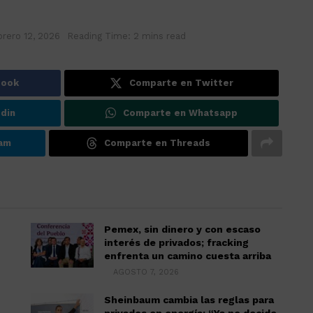
brero 12, 2026
Reading Time: 2 mins read
book
Comparte en Twitter
din
Comparte en Whatsapp
ram
Comparte en Threads
Pemex, sin dinero y con escaso
interés de privados; fracking
enfrenta un camino cuesta arriba
AGOSTO 7, 2026
Sheinbaum cambia las reglas para