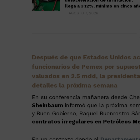
desaceleración de la inflación;
llega a 3.12%, mínimo en cinco añ
AGOSTO 7, 2026
Después de que Estados Unidos acu
funcionarios de Pemex por supuest
valuados en 2.5 mdd, la presiden
detalles la próxima semana
En su conferencia mañanera desde Che
Sheinbaum
informó que la próxima sema
y Buen Gobierno, Raquel Buenrostro Sá
contratos irregulares en Petróleos M
En un contexto donde el
Departamento