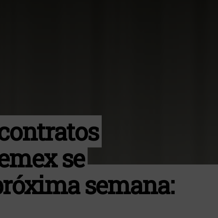
contratos
Pemex se
 próxima semana: