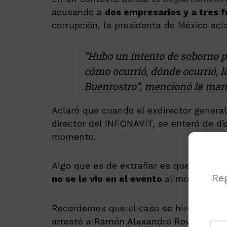
acusando a
dos empresarios y a tres 
corrupción, la presidenta de México acl
“Hubo un intento de soborno p
cómo ocurrió, dónde ocurrió, lo
Buenrostro”, mencionó la man
Aclaró que cuando el exdirector genera
director del INFONAVIT, se enteró de di
momento.
Algo que es de extrañar es que
Octavio
Reg
no se le vio en el evento
al momento en
Recordemos que el caso se hizo públic
arrestó a Ramón Alexandro Rovirosa Mar