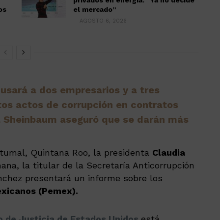
privados en energía: “Ya no decide
os
el mercado”
AGOSTO 6, 2026
sará a dos empresarios y a tres
os actos de corrupción en contratos
ta Sheinbaum aseguró que se darán más
tumal, Quintana Roo, la presidenta
Claudia
na, la titular de la Secretaría Anticorrupción
nchez presentará un informe sobre los
exicanos (Pemex).
 de Justicia de Estados Unidos
está