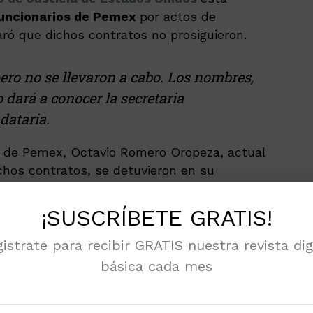
funcionarios de Pemex
por actos de
aró que dichos contratos no prosiguieron.
ero no se llevaron a cabo. Los nombres,
 dará a conocer la secretaria
dataria.
l de Pemex, Octavio Romero Oropeza, actual
chos contratos, se detuvieron en su
¡SUSCRÍBETE GRATIS!
 Romero estaba en la conferencia, pero ya
istrate para recibir GRATIS nuestra revista dig
 que se preguntó de dicho caso.
básica cada mes
o hace un par de días cuando Estados Unidos
tínez, fundador y director general de Roma