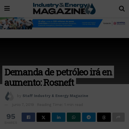
Demanda de petróleo irá en
aumento: Rosneft
by
Staff Industry & Energy Magazine
junio 7, 2019
Reading Time: 1 min read
95
SHARES