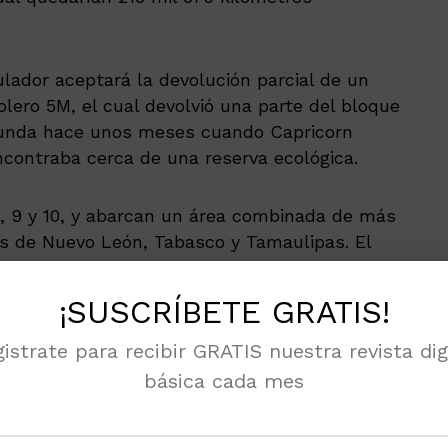
ulador aceptará la devolución parcial de un
olero 5M, el cual devolvió una parte del bloque
gunda hace unos meses cuando Capricorn
ncontraba cerca de una reserva ecológica.
8, 9 y 10, y abarcan un área combinada de más
os de Nuevo León, Tabasco y Tamaulipas. El
ríodo de 30 años, hasta 2047, con la
or dos períodos más de cinco años.
¡SUSCRÍBETE GRATIS!
istrate para recibir GRATIS nuestra revista dig
 noticias en tu móvil
básica cada mes