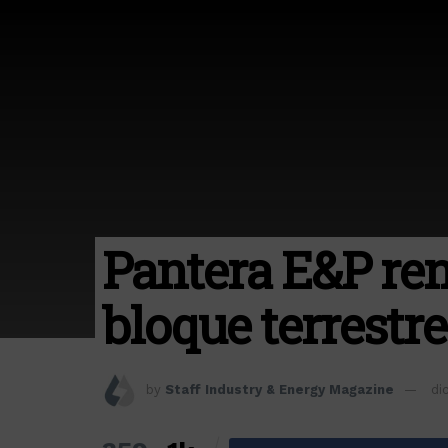
Pantera E&P ren
bloque terrestre
by
Staff Industry & Energy Magazine
di