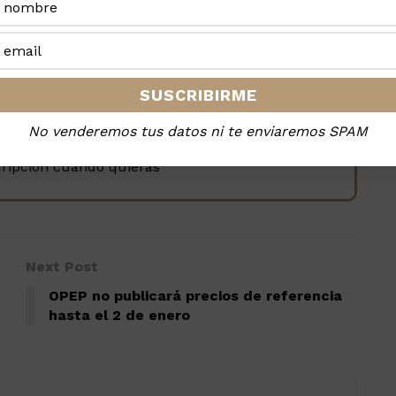
la revista, es GRATIS
No venderemos tus datos ni te enviaremos SPAM
cripción cuando quieras
Next Post
OPEP no publicará precios de referencia
hasta el 2 de enero