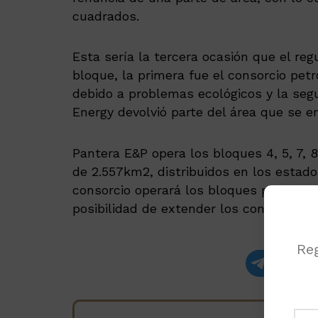
cuadrados.
Esta sería la tercera ocasión que el reg
bloque, la primera fue el consorcio petr
debido a problemas ecológicos y la se
Energy devolvió parte del área que se e
Pantera E&P opera los bloques 4, 5, 7, 
de 2.557km2, distribuidos en los estad
consorcio operará los bloques por un pe
posibilidad de extender los contratos p
Reg
Recibe las