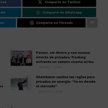
book
Comparte en Twitter
din
Comparte en Whatsapp
ram
Comparte en Threads
Pemex, sin dinero y con escaso
interés de privados; fracking
enfrenta un camino cuesta arriba
AGOSTO 7, 2026
Sheinbaum cambia las reglas para
privados en energía: “Ya no decide
os
el mercado”
AGOSTO 6, 2026