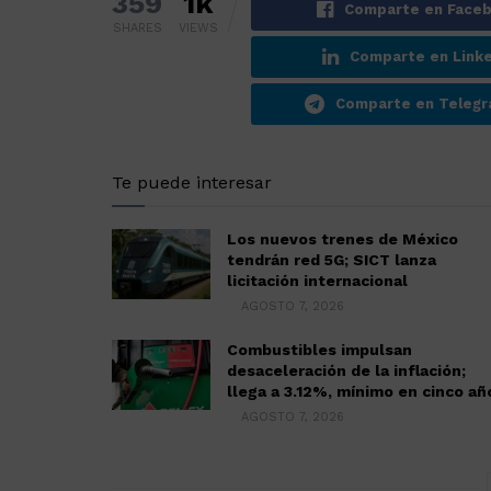
359
1k
Comparte en Face
SHARES
VIEWS
Comparte en Linke
Comparte en Teleg
Te puede interesar
Los nuevos trenes de México
tendrán red 5G; SICT lanza
licitación internacional
AGOSTO 7, 2026
Combustibles impulsan
desaceleración de la inflación;
llega a 3.12%, mínimo en cinco añ
AGOSTO 7, 2026