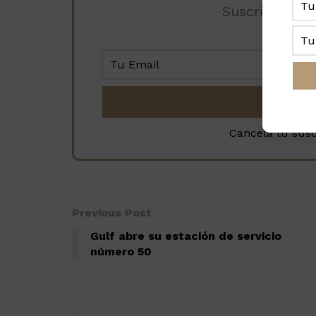
Suscríbete a 
Cancela tu sus
Previous Post
Gulf abre su estación de servicio
número 50