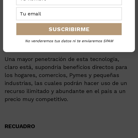
El aumento de los techos solares en México
supone un mayor abastecimiento de la
demanda eléctrica, además de reemplazar a
otras tecnologías de generación menos
No venderemos tus datos ni te enviaremos SPAM
eficientes.
Una mayor penetración de esta tecnología,
claro está, supondría beneficios directos para
los hogares, comercios, Pymes y pequeñas
industrias, las cuales podrán hacer uso de un
recurso ilimitado y abundante en el país a un
precio muy competitivo.
RECUADRO