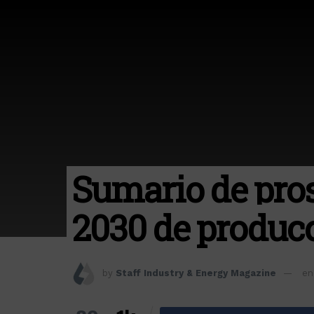
Sumario de pros
2030 de produc
by
Staff Industry & Energy Magazine
en