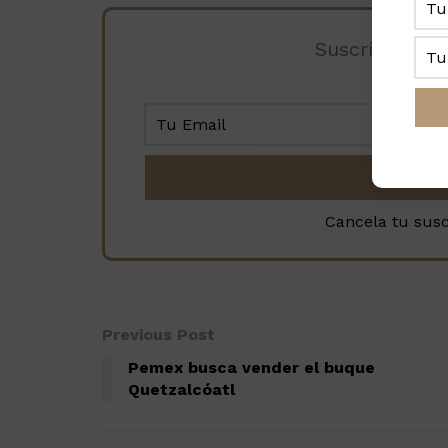
Suscríbete a 
Cancela tu sus
Previous Post
Pemex busca vender el buque
Quetzalcóatl