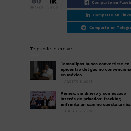
80
1k
Comparte en Face
SHARES
VIEWS
Comparte en Linke
Comparte en Teleg
Te puede interesar
Tamaulipas busca convertirse en 
epicentro del gas no convenciona
en México
AGOSTO 8, 2026
Pemex, sin dinero y con escaso
interés de privados; fracking
enfrenta un camino cuesta arriba
AGOSTO 7, 2026