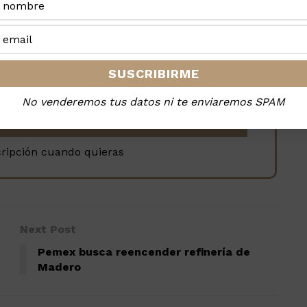
la revista, es GRATIS
No venderemos tus datos ni te enviaremos SPAM
cripción cuando quieras
Next Post
Pemex busca reencender refinería de
Madero