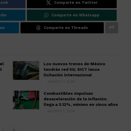
book
Comparte en Twitter
din
Comparte en Whatsapp
ram
Comparte en Threads
el
Los nuevos trenes de México
l
tendrán red 5G; SICT lanza
licitación internacional
AGOSTO 7, 2026
Combustibles impulsan
desaceleración de la inflación;
llega a 3.12%, mínimo en cinco años
AGOSTO 7, 2026