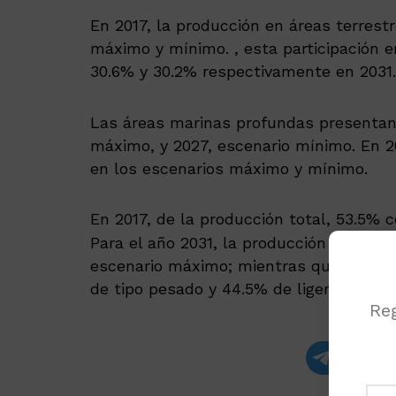
En 2017, la producción en áreas terres
máximo y mínimo. , esta participación 
30.6% y 30.2% respectivamente en 2031.
Las áreas marinas profundas presentan a
máximo, y 2027, escenario mínimo. En 2
en los escenarios máximo y mínimo.
En 2017, de la producción total, 53.5% 
Para el año 2031, la producción es de 2
escenario máximo; mientras que en el es
de tipo pesado y 44.5% de ligero.
Reg
Recibe las