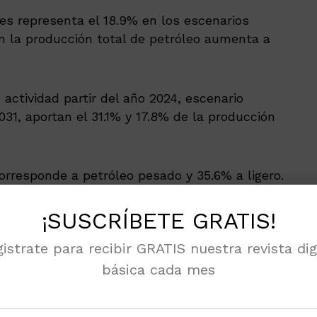
tres representa el 18.9% en los escenarios
en la producción total de petróleo aumenta a
ctividad partir del año 2024, escenario
031, aportan el 31.1% y 17.8% de la producción
corresponde a petróleo pesado y 35.6% a ligero.
4.1% de petróleo pesado y 50.6% de ligero en el
cenario mínimo, 30.5% de la producción será
¡SUSCRÍBETE GRATIS!
istrate para recibir GRATIS nuestra revista dig
básica cada mes
 noticias en tu móvil