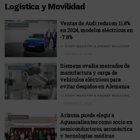
Logística y Movilidad
Ventas de Audi reducen 11.8%
INDUSTRIA
en 2024, modelos eléctricos en
-7.8%
BY
STAFF INDUSTRY & ENERGY MAGAZINE
FEBRERO 11, 2026
Siemens evalúa mercados de
INDUSTRIA
manufactura y carga de
vehículos eléctricos para
evitar despidos en Alemania
BY
STAFF INDUSTRY & ENERGY MAGAZINE
FEBRERO 11, 2026
Arizona puede elegir a
INDUSTRIA
Aguascalientes como socio en
semiconductores, aeronáutica
y tecnologías médicas