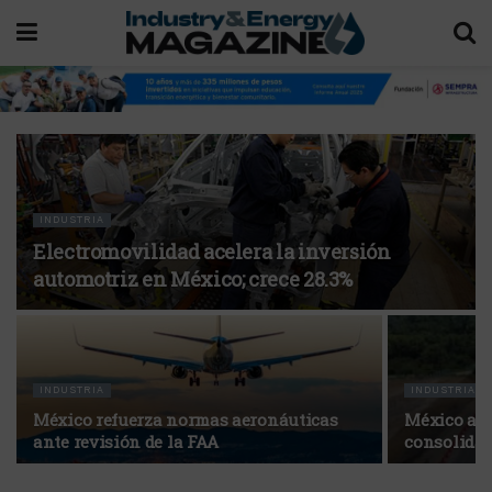
INDUSTRIA
Electromovilidad acelera la inversión
automotriz en México; crece 28.3%
INDUSTRIA
INDUSTRIA
México refuerza normas aeronáuticas
México apu
ante revisión de la FAA
consolidar