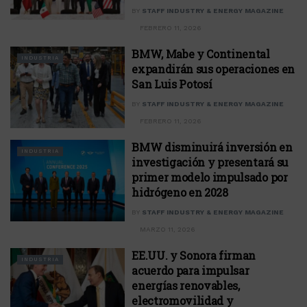
BY
STAFF INDUSTRY & ENERGY MAGAZINE
FEBRERO 11, 2026
BMW, Mabe y Continental
INDUSTRIA
expandirán sus operaciones en
San Luis Potosí
BY
STAFF INDUSTRY & ENERGY MAGAZINE
FEBRERO 11, 2026
BMW disminuirá inversión en
INDUSTRIA
investigación y presentará su
primer modelo impulsado por
hidrógeno en 2028
BY
STAFF INDUSTRY & ENERGY MAGAZINE
MARZO 11, 2026
EE.UU. y Sonora firman
INDUSTRIA
acuerdo para impulsar
energías renovables,
electromovilidad y