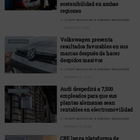
sostenibilidad en ambas
regiones
BY
STAFF INDUSTRY & ENERGY MAGAZINE
MARZO 11, 2026
Volkswagen presenta
INDUSTRIA
resultados favorables en sus
marcas después de hacer
despidos masivos
BY
STAFF INDUSTRY & ENERGY MAGAZINE
FEBRERO 11, 2026
Audi despedirá a 7,500
INDUSTRIA
empleados para que sus
plantas alemanas sean
rentables en electromovilidad
BY
STAFF INDUSTRY & ENERGY MAGAZINE
FEBRERO 11, 2026
CRE lanza plataforma de