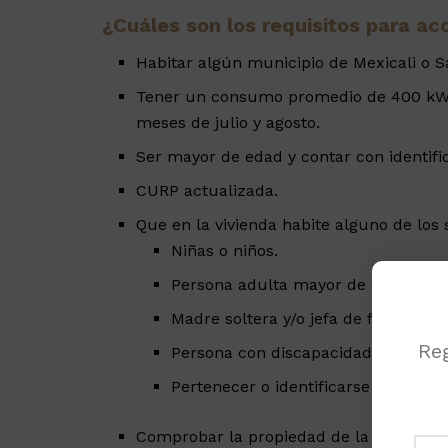
¿Cuáles son los requisitos para a
Habitar algún municipio de Mexicali o Sa
Tener un consumo promedio de 400 kWh 
meses de julio y agosto.
Ser mayor de edad y contar con identifica
CURP actualizada.
Que en la vivienda habite alguno de los
Niñas o niños.
Persona adulta mayor de 65 años.
Madre soltera y/o jefa de familia.
Reg
Persona con discapacidad y/o enfe
Pertenecer o identificarse como ind
Comprobar la propiedad de la vivienda.