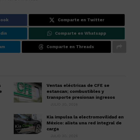
book
Comparte en Twitter
din
Comparte en Whatsapp
ram
Comparte en Threads
a
Ventas eléctricas de CFE se
e
estancan; combustibles y
transporte presionan ingresos
JULIO 30, 2026
Kia impulsa la electromovilidad en
México: alista una red integral de
carga
JULIO 30, 2026