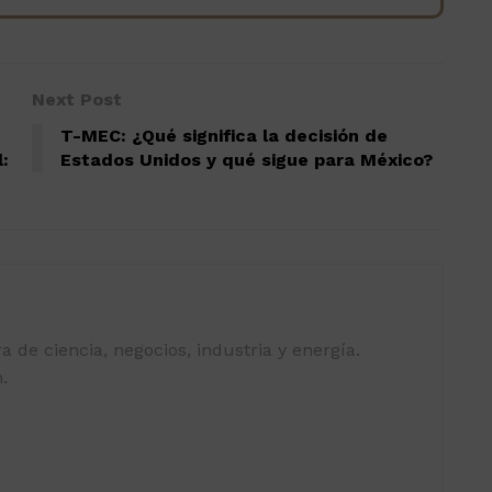
Next Post
T-MEC: ¿Qué significa la decisión de
:
Estados Unidos y qué sigue para México?
 de ciencia, negocios, industria y energía.
.