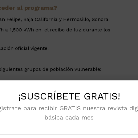
cceder al programa?
n Felipe, Baja California y Hermosillo, Sonora.
a 1,500 kWh en el recibo de luz durante los
ción oficial vigente.
 siguientes grupos de población vulnerable:
¡SUSCRÍBETE GRATIS!
istrate para recibir GRATIS nuestra revista dig
rmedad crónica.
básica cada mes
ígena y/o afrodescendiente.