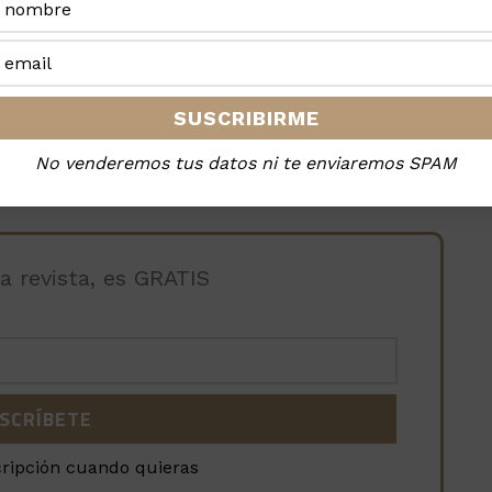
o o patio de entre 6 y 9 m².
visible y de fácil acceso.
ónico.
No venderemos tus datos ni te enviaremos SPAM
 noticias en tu móvil
la revista, es GRATIS
cripción cuando quieras