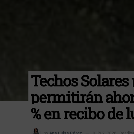
Techos Solares 
permitirán ahor
% en recibo de l
by
Ana Luisa Pérez
julio 2, 2026
Reading