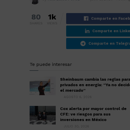
80
1k
Comparte en Face
SHARES
VIEWS
Comparte en Linke
Comparte en Teleg
Te puede interesar
Sheinbaum cambia las reglas par
privados en energía: “Ya no decid
el mercado”
AGOSTO 6, 2026
Cox alerta por mayor control de
CFE: ve riesgos para sus
inversiones en México
JULIO 30, 2026