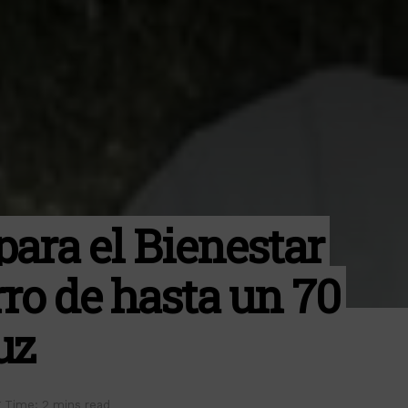
para el Bienestar
ro de hasta un 70
uz
 Time: 2 mins read