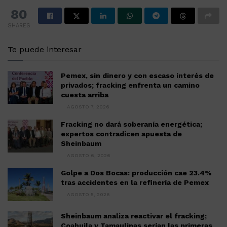
80
SHARES
Te puede interesar
Pemex, sin dinero y con escaso interés de
privados; fracking enfrenta un camino
cuesta arriba
AGOSTO 7, 2026
Fracking no dará soberanía energética;
expertos contradicen apuesta de
Sheinbaum
AGOSTO 6, 2026
Golpe a Dos Bocas: producción cae 23.4%
tras accidentes en la refinería de Pemex
AGOSTO 5, 2026
Sheinbaum analiza reactivar el fracking;
Coahuila y Tamaulipas serían las primeras