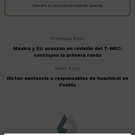
Cancela tu suscripción cuando quieras
Previous Post
México y EU avanzan en revisión del T-MEC;
concluyen la primera ronda
Next Post
Dictan sentencia a responsables de huachicol en
Puebla