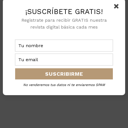
Staff Industry & Energy Magazine
¡SUSCRÍBETE GRATIS!
Registrate para recibir GRATIS nuestra
Equipo de redacción de Oil & Gas Magazine,
revista digital básica cada mes
nos gusta escribir sobre temas del sector
energético nacional e internacional.
ESTE MES EN INDUSTRY & ENERGY MAGAZINE
No venderemos tus datos ni te enviaremos SPAM