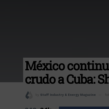
México continu
crudo a Cuba: 
by
Staff Industry & Energy Magazine
fe