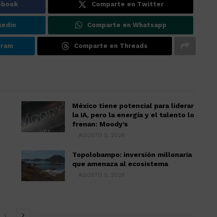
ebook
Comparte en Twitter
kedin
Comparte en Whatsapp
gram
Comparte en Threads
México tiene potencial para liderar
la IA, pero la energía y el talento lo
frenan: Moody’s
AGOSTO 5, 2026
Topolobampo: inversión millonaria
que amenaza al ecosistema
AGOSTO 5, 2026