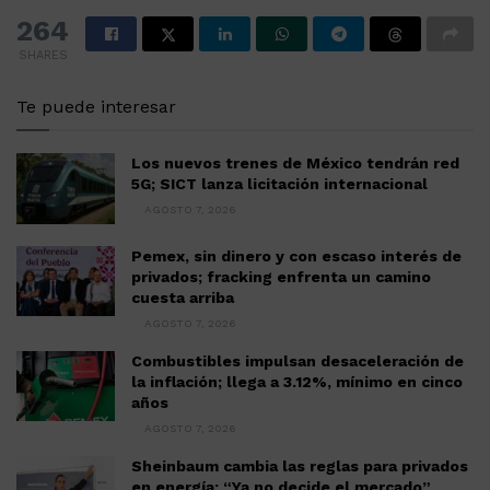
264
SHARES
Te puede interesar
Los nuevos trenes de México tendrán red
5G; SICT lanza licitación internacional
AGOSTO 7, 2026
Pemex, sin dinero y con escaso interés de
privados; fracking enfrenta un camino
cuesta arriba
AGOSTO 7, 2026
Combustibles impulsan desaceleración de
la inflación; llega a 3.12%, mínimo en cinco
años
AGOSTO 7, 2026
Sheinbaum cambia las reglas para privados
en energía: “Ya no decide el mercado”