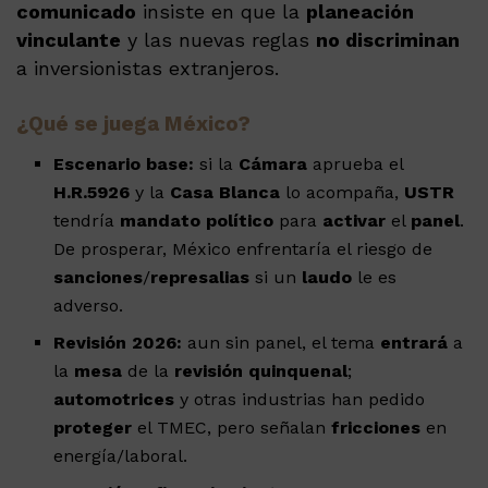
comunicado
insiste en que la
planeación
vinculante
y las nuevas reglas
no discriminan
a inversionistas extranjeros.
¿Qué se juega México?
Escenario base:
si la
Cámara
aprueba el
H.R.5926
y la
Casa Blanca
lo acompaña,
USTR
tendría
mandato político
para
activar
el
panel
.
De prosperar, México enfrentaría el riesgo de
sanciones
/
represalias
si un
laudo
le es
adverso.
Revisión 2026:
aun sin panel, el tema
entrará
a
la
mesa
de la
revisión quinquenal
;
automotrices
y otras industrias han pedido
proteger
el TMEC, pero señalan
fricciones
en
energía/laboral.