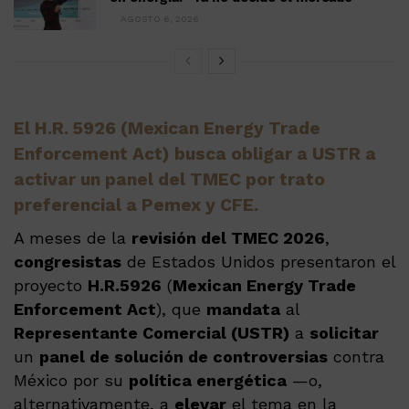
AGOSTO 6, 2026
El H.R. 5926 (Mexican Energy Trade
Enforcement Act) busca obligar a USTR a
activar un panel del TMEC por trato
preferencial a Pemex y CFE.
A meses de la
revisión del TMEC 2026
,
congresistas
de Estados Unidos presentaron el
proyecto
H.R.5926
(
Mexican Energy Trade
Enforcement Act
), que
mandata
al
Representante Comercial (USTR)
a
solicitar
un
panel de solución de controversias
contra
México por su
política energética
—o,
alternativamente, a
elevar
el tema en la