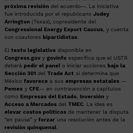
próxima revisión
del acuerdo—. La iniciativa
fue introducida por el republicano
Jodey
Arrington
(Texas), copresidente del
Congressional Energy Export Caucus
, y cuenta
con coautores
bipartidistas
.
El
texto legislativo
disponible en
Congress.gov
y
govinfo
especifica que el USTR
deberá
pedir el panel
o iniciar acciones
bajo la
Sección 301
del
Trade Act
si determina que
México
favorece
a sus
empresas estatales
—
Pemex
y
CFE
— en contravención a capítulos
como
Empresas del Estado
,
Inversión
y
Acceso a Mercados
del
TMEC
. La idea es
elevar costos políticos
de mantener la disputa
“en pausa” y
forzar
una resolución antes de la
revisión quinquenal
.