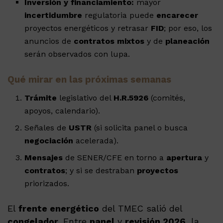
Inversión y financiamiento:
mayor
incertidumbre
regulatoria puede
encarecer
proyectos energéticos y retrasar
FID
; por eso, los
anuncios de
contratos mixtos
y de
planeación
serán observados con lupa.
Qué mirar en las próximas semanas
Trámite
legislativo del
H.R.5926
(comités,
apoyos, calendario).
Señales de
USTR
(si solicita panel o busca
negociación
acelerada).
Mensajes
de SENER/CFE en torno a
apertura
y
contratos
; y si se destraban
proyectos
priorizados.
El
frente energético
del TMEC salió del
congelador
. Entre
panel
y
revisión 2026
, la