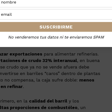
ex agrega presión. Tras un 4T24 con
pérdida
1 mil millones de dólares)
, la empresa siguió
es costos
en 1T25. El tamaño de la deuda —
recompras y alivios fiscales— obliga a que
 refinación, aporte caja o al menos no consuma
egocio con rentabilidad esquiva es
apostar
No venderemos tus datos ni te enviaremos SPAM
azar exportaciones
para alimentar refinerías.
rtaciones de crudo 32% interanual
, en buena
se crudo que ya no se vende afuera debe
nvertirse en barriles “caros” dentro de plantas
to no compensa, la caja sufre doble:
menos
en refinar
.
Primero, en la
calidad del barril
y los
ltas proporciones de combustóleo
, un