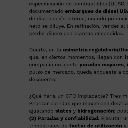
especificación de combustibles (ULSD, 
documentado
embarques de diésel UB
de distribución interna; cuando producir
neto se diluye. En refinación, vender al
perder dinero con plantas encendidas.
Cuarto, en la
asimetría regulatoria/fis
que, en ciertos momentos, llegan con
l
compañía no ajusta
paradas mayores
,
pulso de mercado, queda expuesta a com
descuento.
¿Qué haría un CFO implacable? Tres m
Priorizar corridas que maximicen destilad
ajustando
slates
y
hidrogenación
; pos
(2) Paradas y confiabilidad.
Ejecutar u
trimestrales de
factor de utilización
y