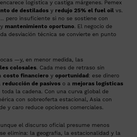
encarece logística y castiga márgenes. Pemex
ento de destilados
y
redujo 25% el fuel oil
vs.
… pero insuficiente si no se sostiene con
y
mantenimiento oportuno
. El negocio de
cada desviación técnica se convierte en punto
Bocas —y, en menor medida, las
les colosales
. Cada mes de retraso sin
ca
costo financiero
y
oportunidad
: ese dinero
a
reducción de pasivos
o a
mejoras logísticas
toda la cadena. Con una curva global de
érica con sobreoferta estacional, Asia con
de y caro reduce opciones comerciales.
Aunque el discurso oficial presume menos
e elimina: la geografía, la estacionalidad y la