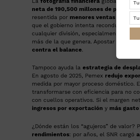
La
fotografía financiera
global de Pem
neta de 190,500 millones de pesos (~9.
resentida por
menores ventas y mayor
que el gobierno intenta reconducir con 
cualquier división, especialmente la de
más de la que genera. Apostar por un n
contra el balance
.
Tampoco ayuda la
estrategia de despl
En agosto de 2025, Pemex
redujo expo
medida por mayor proceso doméstico. E
transformarse con eficiencia para no co
con cuellos operativos. Si el margen ne
ingresos por exportación
y
más gasto 
¿Dónde están los “agujeros” de valor? 
rendimientos
: por años, el SNR cargó
a