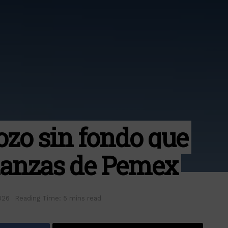
pozo sin fondo que
nanzas de Pemex
026
Reading Time: 5 mins read