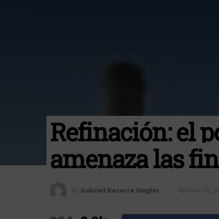
Refinación: el 
amenaza las fi
by
Gabriel Becerra Dingler
febrero 10, 2