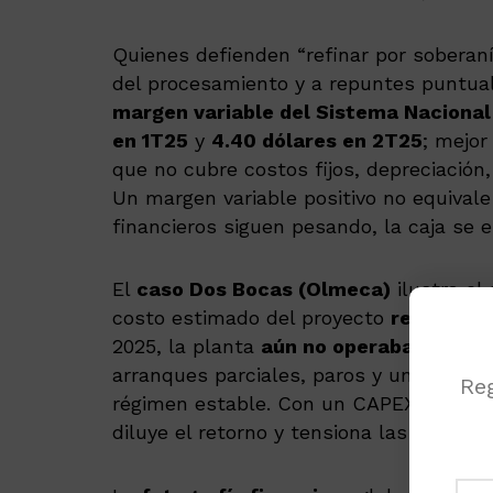
Quienes defienden “refinar por soberaní
del procesamiento y a repuntes puntual
margen variable del Sistema Nacional
en 1T25
y
4.40 dólares en 2T25
; mejor
que no cubre costos fijos, depreciación
Un margen variable positivo no equivale a
financieros siguen pesando, la caja se e
El
caso Dos Bocas (Olmeca)
ilustra el
costo estimado del proyecto
rebasó lo
2025, la planta
aún no operaba a su ca
arranques parciales, paros y una produc
Reg
régimen estable. Con un CAPEX de esa 
diluye el retorno y tensiona las finanza