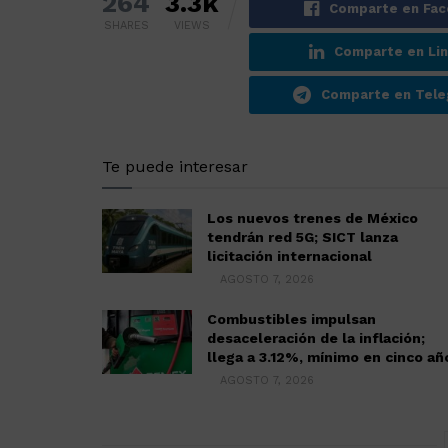
264
3.3k
Comparte en Fa
SHARES
VIEWS
Comparte en Lin
Comparte en Tele
Te puede interesar
Los nuevos trenes de México
tendrán red 5G; SICT lanza
licitación internacional
AGOSTO 7, 2026
Combustibles impulsan
desaceleración de la inflación;
llega a 3.12%, mínimo en cinco añ
AGOSTO 7, 2026