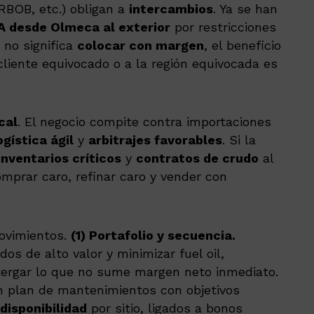
RBOB, etc.) obligan a
intercambios
. Ya se han
A desde Olmeca al exterior
por restricciones
 no significa
colocar con margen
, el beneficio
 cliente equivocado o a la región equivocada es
cal
. El negocio compite contra importaciones
ogística ágil
y
arbitrajes favorables
. Si la
inventarios críticos
y
contratos de crudo
al
prar caro, refinar caro y vender con
ovimientos.
(1) Portafolio y secuencia.
os de alto valor y minimizar fuel oil,
tergar lo que no sume margen neto inmediato.
n plan de mantenimientos con objetivos
disponibilidad
por sitio, ligados a bonos