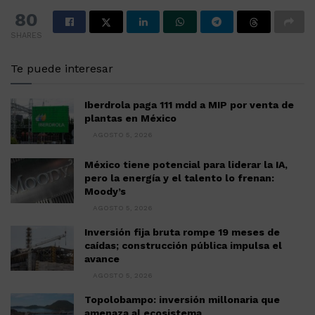
80
SHARES
Te puede interesar
Iberdrola paga 111 mdd a MIP por venta de
plantas en México
AGOSTO 5, 2026
México tiene potencial para liderar la IA,
pero la energía y el talento lo frenan:
Moody’s
AGOSTO 5, 2026
Inversión fija bruta rompe 19 meses de
caídas; construcción pública impulsa el
avance
AGOSTO 5, 2026
Topolobampo: inversión millonaria que
amenaza al ecosistema