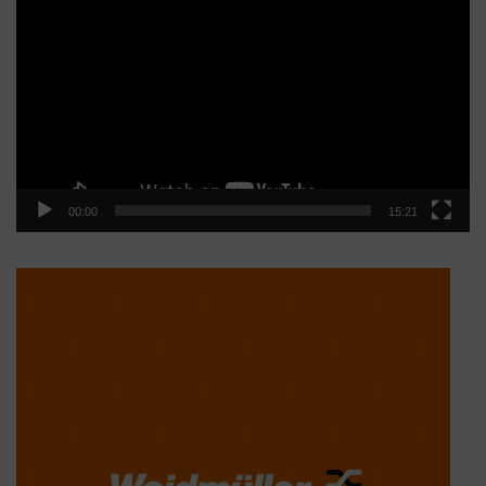
de
vídeo
00:00
15:21