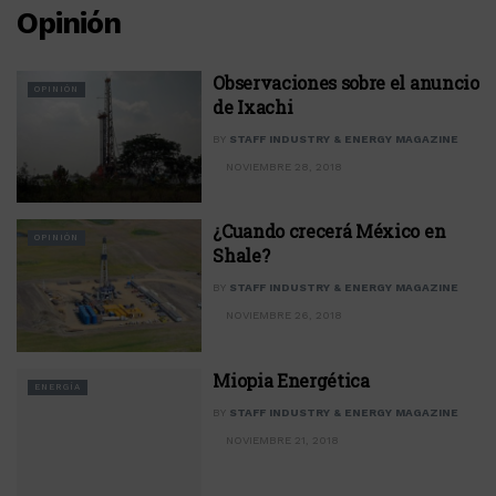
Opinión
Observaciones sobre el anuncio
OPINIÓN
de Ixachi
BY
STAFF INDUSTRY & ENERGY MAGAZINE
NOVIEMBRE 28, 2018
¿Cuando crecerá México en
OPINIÓN
Shale?
BY
STAFF INDUSTRY & ENERGY MAGAZINE
NOVIEMBRE 26, 2018
Miopia Energética
ENERGÍA
BY
STAFF INDUSTRY & ENERGY MAGAZINE
NOVIEMBRE 21, 2018