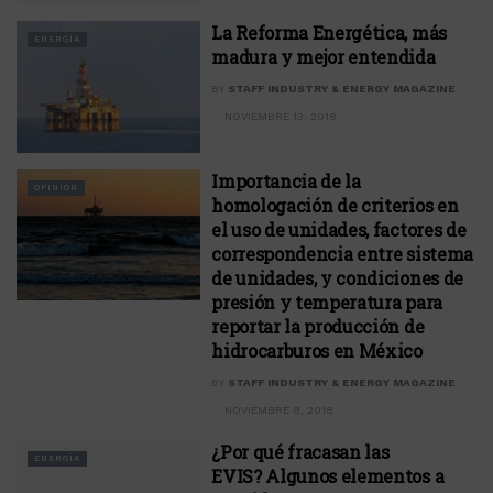
La Reforma Energética, más
ENERGÍA
madura y mejor entendida
BY
STAFF INDUSTRY & ENERGY MAGAZINE
NOVIEMBRE 13, 2018
Importancia de la
OPINIÓN
homologación de criterios en
el uso de unidades, factores de
correspondencia entre sistema
de unidades, y condiciones de
presión y temperatura para
reportar la producción de
hidrocarburos en México
BY
STAFF INDUSTRY & ENERGY MAGAZINE
NOVIEMBRE 8, 2018
¿Por qué fracasan las
ENERGÍA
EVIS? Algunos elementos a