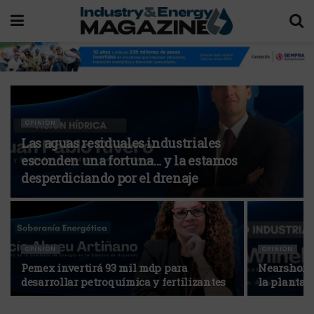
OPINIÓN
Las aguas residuales industriales
esconden una fortuna… y la estamos
desperdiciando por el drenaje
OPINIÓN
OPINIÓN
Pemex invertirá 93 mil mdp para
Nearshorin
desarrollar petroquímica y fertilizantes
la planta 