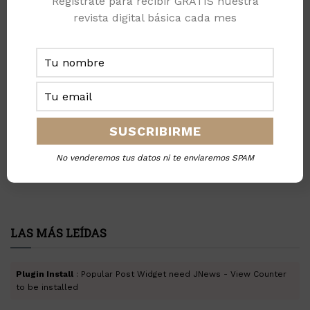
Registrate para recibir GRATIS nuestra
realidad en México
revista digital básica cada mes
BY
STAFF INDUSTRY & ENERGY MAGAZINE
OCTUBRE 12, 2018
1
…
28
29
30
…
37
SIGUENOS EN FACEBOOK
No venderemos tus datos ni te enviaremos SPAM
LAS MÁS LEÍDAS
Plugin Install
: Popular Post Widget need JNews - View Counter
to be installed