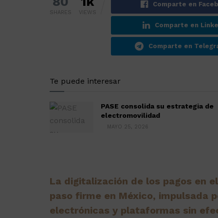
80
1k
Comparte en Face
SHARES
VIEWS
Comparte en Linke
Comparte en Teleg
Te puede interesar
PASE consolida su estrategia de
electromovilidad
MAYO 25, 2026
La digitalización de los pagos en 
paso firme en México, impulsada po
electrónicas y plataformas sin efec