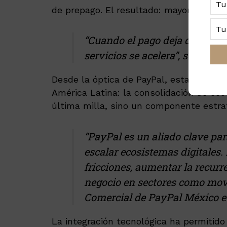
de prepago. El resultado: mayor inclusi
“Cuando el pago deja de ser u
servicios se acelera”, subrayó
Desde la óptica de PayPal, esta colabo
América Latina: la consolidación de eco
última milla, sino un componente estra
“PayPal es un aliado clave para
escalar ecosistemas digitales.
fricciones, aumentar la recurr
negocio en sectores como movil
Comercial de PayPal México e
La integración tecnológica ha permitido 