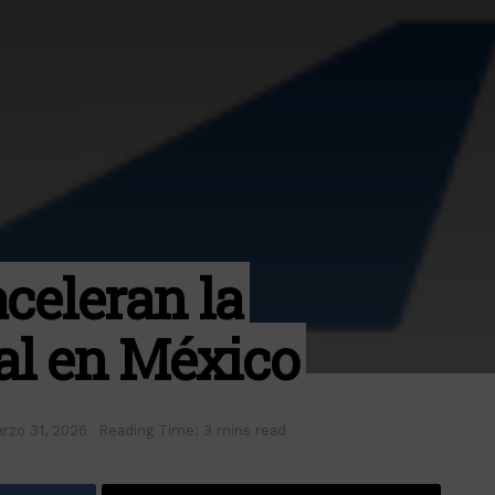
celeran la
al en México
rzo 31, 2026
Reading Time: 3 mins read