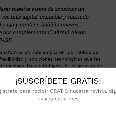
lerar nuestra visión de construir un
vez más digital, confiable y centrado
 el pago y también habilita nuevos
e nos complementan”, afirmó Alexis
 PASE.
ansformación más amplia en los hábitos de
lexibilidad y soluciones tecnológicas que les
rrupciones. Bajo esta lógica, la integración de
que amplía el acceso a servicios de valor
¡SUSCRÍBETE GRATIS!
istrate para recibir GRATIS nuestra revista dig
es el Programa de Asistencias de PASE, que
básica cada mes
ias a esta integración, el beneficio dejó de
 de pospago vinculados a tarjetas de crédito,
 usuarios digitales que operan bajo modelos