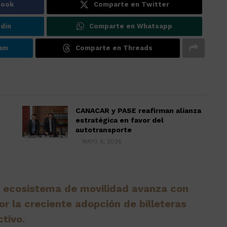
book
Comparte en Twitter
din
Comparte en Whatsapp
ram
Comparte en Threads
CANACAR y PASE reafirman alianza
estratégica en favor del
autotransporte
MAYO 8, 2026
el ecosistema de movilidad avanza con
r la creciente adopción de billeteras
tivo.