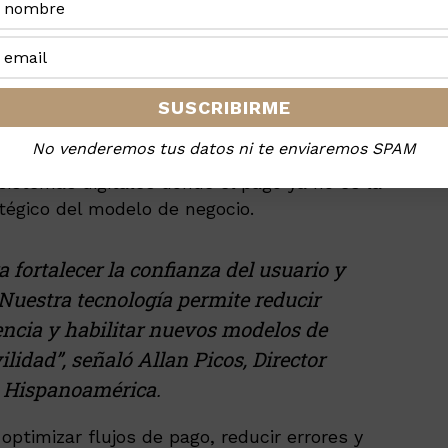
ón y adopción de servicios complementarios.
na barrera, la adopción de nuevos
 Reséndiz.
No venderemos tus datos ni te enviaremos SPAM
ración responde a una tendencia estructural en
sistemas digitales donde el pago ya no es la
tégico del modelo de negocio.
 fortalecer la confianza del usuario y
 Nuestra tecnología permite reducir
encia y habilitar nuevos modelos de
idad”, señaló Allan Picos, Director
 Hispanoamérica.
optimizar flujos de pago, reducir errores y