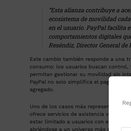
“Esta alianza contribuye a ace
ecosistema de movilidad cada 
en el usuario. PayPal facilita
comportamientos digitales qu
Reséndiz, Director General de
Este cambio también responde a una tr
consumo: los usuarios buscan control, f
permitan gestionar su movilidad sin inte
PayPal no solo simplifica el pago, sino 
agregado.
Reg
Uno de los casos más representativos 
ofrece servicios de asistencia vial. Grac
estar limitado a usuarios con esquemas
abriéndose a un universo más amplio de