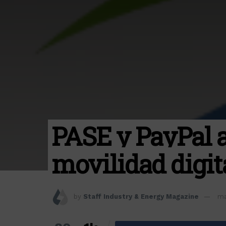
PASE y PayPal a
movilidad digit
by
Staff Industry & Energy Magazine
ma