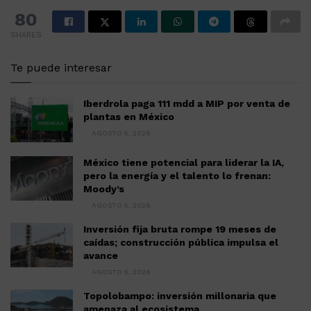
80
SHARES
Te puede interesar
Iberdrola paga 111 mdd a MIP por venta de
plantas en México
AGOSTO 5, 2026
México tiene potencial para liderar la IA,
pero la energía y el talento lo frenan:
Moody’s
AGOSTO 5, 2026
Inversión fija bruta rompe 19 meses de
caídas; construcción pública impulsa el
avance
AGOSTO 5, 2026
Topolobampo: inversión millonaria que
amenaza al ecosistema