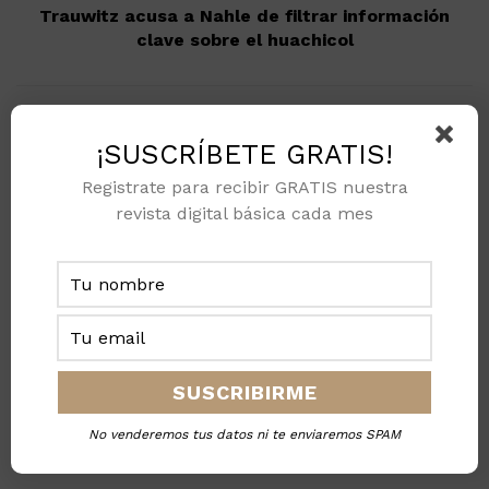
Trauwitz acusa a Nahle de filtrar información
clave sobre el huachicol
¡SUSCRÍBETE GRATIS!
Registrate para recibir GRATIS nuestra
revista digital básica cada mes
Staff Industry & Energy Magazine
Equipo de redacción de Oil & Gas Magazine,
nos gusta escribir sobre temas del sector
energético nacional e internacional.
No venderemos tus datos ni te enviaremos SPAM