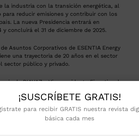
la industria con la transición energética, al
 para reducir emisiones y contribuir con los
aís. La nueva Presidencia entrará en
4 y concluirá el 31 de diciembre de 2025.
a de Asuntos Corporativos de ESENTIA Energy
ene una trayectoria de 20 años en el sector
l sector público y privado.
nsejo de DIAVAZ y Vicepresidente Ejecutivo de
articipó en las operaciones marinas de DIAVAZ
¡SUSCRÍBETE GRATIS!
e 2016 a la fecha ha estado involucrado en
alización y transporte de gas natural
istrate para recibir GRATIS nuestra revista dig
básica cada mes
 noticias en tu móvil