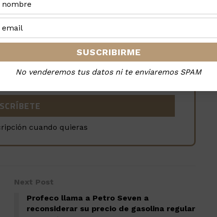
la revista, es GRATIS
No venderemos tus datos ni te enviaremos SPAM
cripción cuando quieras
Next Post
Profeco llama a Petro Seven a
reconsiderar su precio de gasolina regular