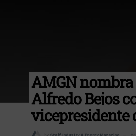
AMGN nombra a
Alfredo Bejos c
vicepresidente 
by
Staff Industry & Energy Magazine
no