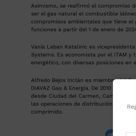
Asimismo, se reafirmó el compromiso de 
ser el gas natural el combustible idóneo
compromisos ambientales que tiene el p
funciones a partir del 1 de enero de 202
Vania Laban Katalinic es vicepresident
Systems. Es economista por el ITAM y ti
energético, con diversas posiciones en e
Alfredo Bejos Inclán es miembro del Co
DIAVAZ Gas & Energía. De 2010 a 2016 p
desde Ciudad del Carmen, Campeche y d
las operaciones de distribución, comerci
Reg
comprimido.
Recibe las