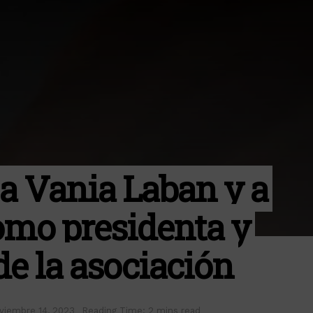
 Vania Laban y a
omo presidenta y
de la asociación
viembre 14, 2023
Reading Time: 2 mins read