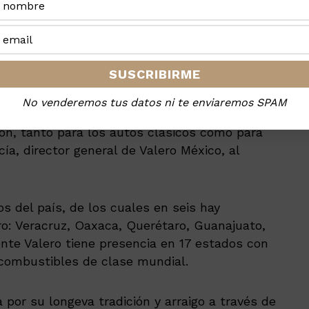
 recorren los experimentados pilotos de la
esente para impulsar la emoción y la velocidad
íbles paisajes.
tan experimentados al volante de autos
cuidados y esmero, usen la gasolina Supreme
No venderemos tus datos ni te enviaremos SPAM
ontiene 93 octanos que proporciona mayor
ón, tanto para los autos clásicos como para
a, director general de Valero México, al
s del país, de los cuales en seis hay
ro: Veracruz, Oaxaca, Querétaro, Guanajuato,
te Valero tiene presencia en 17 estados con
 combustibles de clase mundial.
 por su longeva tradición y arraigo a través de