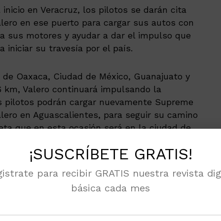
inicio en Veracruz, los pilotos se darán cita
alero en ese puerto para cargar sus autos con
a sus motores y ayudar a dar el impulso que
iniciar su travesía por el país.
s de Oaxaca, Ciudad de México, Guanajuato y
6 km, Valero continuará impulsando la
los pilotos podrán cargar nuevamente Supreme
alero en Aguascalientes, para seguir su camino
meta que en esta ocasión será en la ciudad de
¡SUSCRÍBETE GRATIS!
n donde se tiene mayor presencia de
istrate para recibir GRATIS nuestra revista dig
umando 34, en donde los consumidores pueden
básica cada mes
lidad.