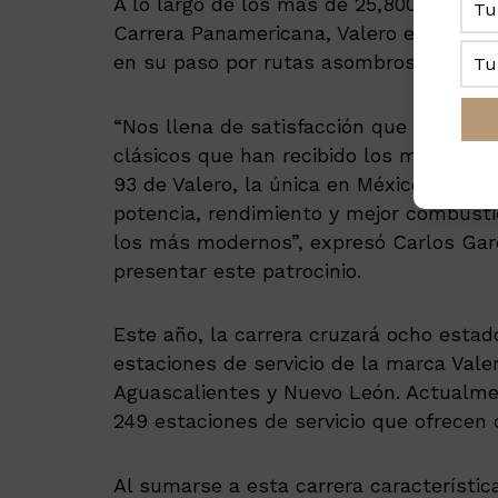
A lo largo de los más de 25,800 km que
Carrera Panamericana, Valero estará pr
en su paso por rutas asombrosas e incre
“Nos llena de satisfacción que pilotos 
clásicos que han recibido los mejores 
93 de Valero, la única en México que c
potencia, rendimiento y mejor combusti
los más modernos”, expresó Carlos Garcí
presentar este patrocinio.
Este año, la carrera cruzará ocho estado
estaciones de servicio de la marca Vale
Aguascalientes y Nuevo León. Actualmen
249 estaciones de servicio que ofrecen
Al sumarse a esta carrera característica