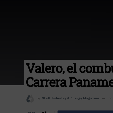
Valero, el combu
Carrera Paname
by
Staff Industry & Energy Magazine
oc