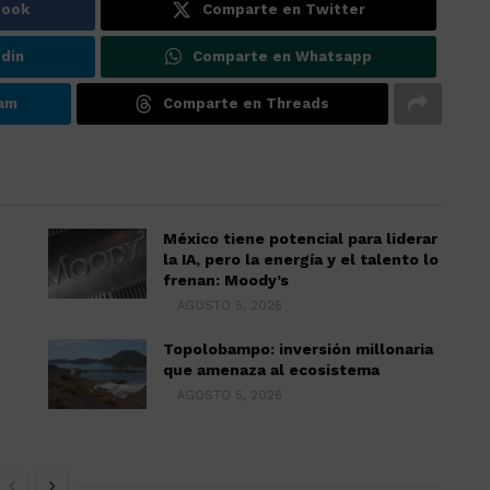
book
Comparte en Twitter
din
Comparte en Whatsapp
ram
Comparte en Threads
México tiene potencial para liderar
la IA, pero la energía y el talento lo
frenan: Moody’s
AGOSTO 5, 2026
Topolobampo: inversión millonaria
que amenaza al ecosistema
AGOSTO 5, 2026