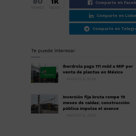
80
1k
Comparte en Face
SHARES
VIEWS
Comparte en Linke
Comparte en Teleg
Te puede interesar
Iberdrola paga 111 mdd a MIP por
venta de plantas en México
AGOSTO 5, 2026
Inversión fija bruta rompe 19
meses de caídas; construcción
pública impulsa el avance
AGOSTO 5, 2026