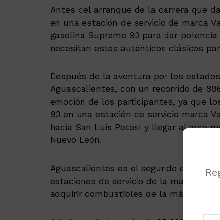
Antes del arranque de la carrera que da 
en una estación de servicio de marca V
gasolina Supreme 93 para dar potencia 
necesitan estos auténticos clásicos para 
Después de la aventura por los estado
Aguascalientes, con un recorrido de 89
emoción de los participantes, ya que 
93 en una estación de servicio marca V
hacia San Luis Potosí y llegar al arco 
Nuevo León.
Aguascalientes es el segundo estado e
Reg
estaciones de servicio de la marca, s
adquirir combustibles de la más alta ca