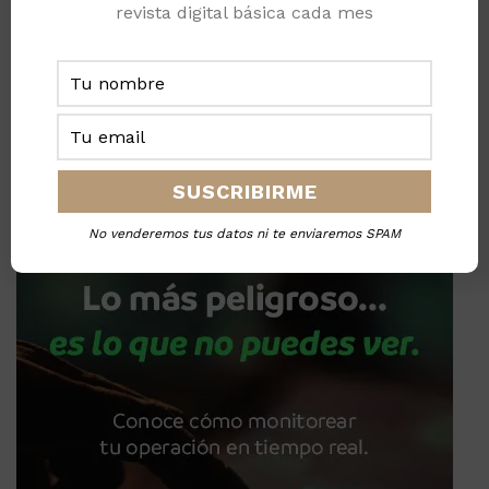
revista digital básica cada mes
No venderemos tus datos ni te enviaremos SPAM