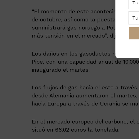
“El momento de este acontecimiento en re
de octubre, así como la puesta en mar
suministrará gas noruego a Polonia y c
más tensión en el mercado”, dijo Marze
Los daños en los gasoductos rusos se 
Pipe, con una capacidad anual de 10.000
inaugurado el martes.
Los flujos de gas hacia el este a travé
desde Alemania aumentaron el martes, 
hacia Europa a través de Ucrania se ma
En el mercado europeo del carbono, el c
situó en 68.02 euros la tonelada.