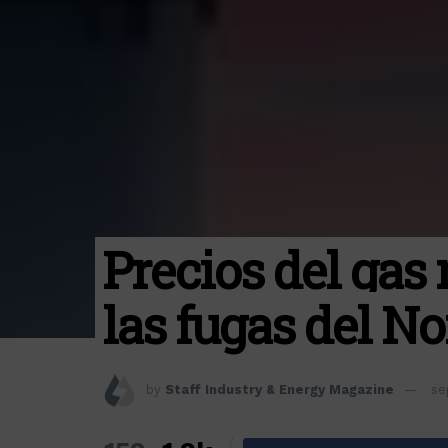
Precios del gas 
las fugas del N
by
Staff Industry & Energy Magazine
se