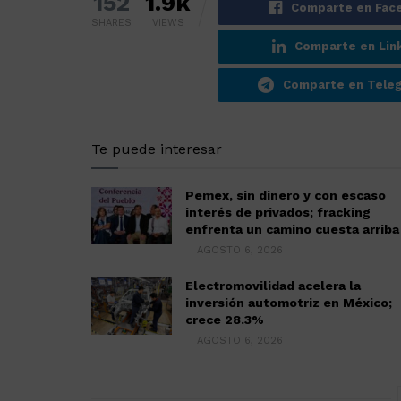
152
1.9k
Comparte en Fac
SHARES
VIEWS
Comparte en Lin
Comparte en Tele
Te puede interesar
Pemex, sin dinero y con escaso
interés de privados; fracking
enfrenta un camino cuesta arriba
AGOSTO 6, 2026
Electromovilidad acelera la
inversión automotriz en México;
crece 28.3%
AGOSTO 6, 2026