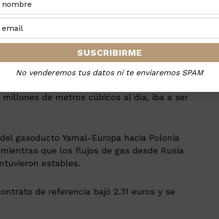
lación con el inicio del invierno del gas, el 1
cha del flamante gasoducto del Báltico —que
ruza por encima de las líneas rusas— crean
c-Manser.
No venderemos tus datos ni te enviaremos SPAM
produjeron en el momento en que The Baltic
 millones de metros cúbicos al día, iba a ser
s del gasoducto Yamal-Europa hacia Polonia
mientras que los flujos de gas desde Rusia
ntuvieron estables.
ontrato de referencia bajó 2.31 euros y se