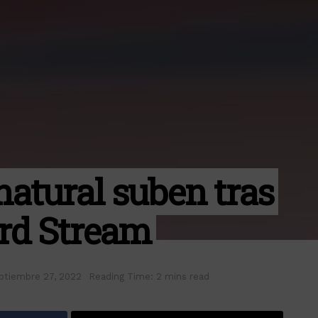
natural suben tras
ord Stream
ptiembre 27, 2022
Reading Time: 2 mins read