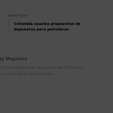
Next Post
Colombia suaviza propuestas de
impuestos para petroleras
rgy Magazine
il & Gas Magazine, nos gusta escribir sobre
co nacional e internacional.