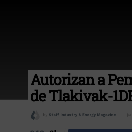
Autorizan a Pem
de Tlakivak-1D
by
Staff Industry & Energy Magazine
ju