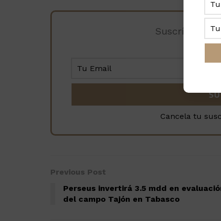
Suscríbete a 
Cancela tu sus
Previous Post
Perseus invertirá 3.5 mdd en evaluació
del campo Tajón en Tabasco