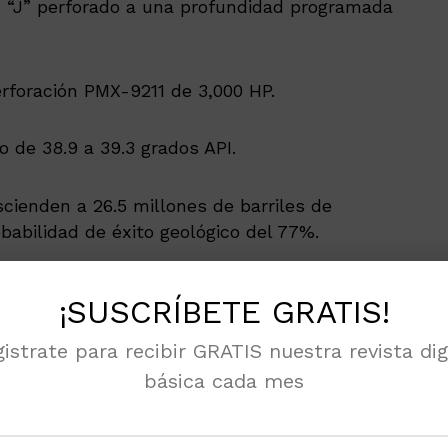
po “J” perforado a una profundidad programada
erforación PMX-9211 de 3,000 HP.
o de 38.9 a 39.3 grados API.
cienden a 26.5 millones de barriles de
babilidad de éxito geológico del 77%.
o del pozo contemplan en total 219 días: 165
¡SUSCRÍBETE GRATIS!
 de diciembre del 2022), y 54 para la
2 al 2 de febrero del 2023).
istrate para recibir GRATIS nuestra revista dig
básica cada mes
 noticias en tu móvil