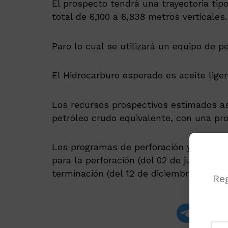
El prospecto tendrá una trayectoria ti
total de 6,100 a 6,838 metros verticales.
Paro lo cual se utilizará un equipo de p
El Hidrocarburo esperado es aceite liger
Los recursos prospectivos estimados as
petróleo crudo equivalente, con una pro
Los programas de perforación y abandon
para la perforación (del 02 de julio al 11
terminación (del 12 de diciembre del 202
Reg
Recibe las