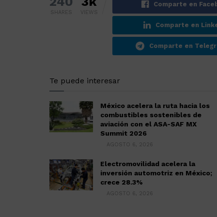
240
3k
Comparte en Face
SHARES
VIEWS
Comparte en Link
Comparte en Teleg
Te puede interesar
México acelera la ruta hacia los
combustibles sostenibles de
aviación con el ASA-SAF MX
Summit 2026
AGOSTO 6, 2026
Electromovilidad acelera la
inversión automotriz en México;
crece 28.3%
AGOSTO 6, 2026