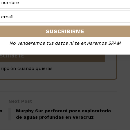
la revista, es GRATIS
No venderemos tus datos ni te enviaremos SPAM
cripción cuando quieras
Next Post
n
Murphy Sur perforará pozo exploratorio
de aguas profundas en Veracruz