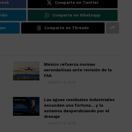
book
Comparte en Twitter
edin
Comparte en Whatsapp
ram
Comparte en Threads
México refuerza normas
aeronáuticas ante revisión de la
FAA
AGOSTO 6, 2026
Las aguas residuales industriales
esconden una fortuna… y la
estamos desperdiciando por el
drenaje
AGOSTO 6, 2026