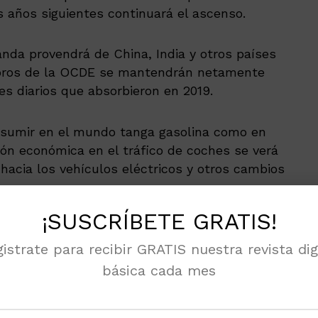
s años siguientes continuará el ascenso.
da provendrá de China, India y otros países
mbros de la OCDE se mantendrán netamente
les diarios que absorbieron en 2019.
onsumir en el mundo tanga gasolina como en
ión económica en el tráfico de coches se verá
acia los vehículos eléctricos y otros cambios
¡SUSCRÍBETE GRATIS!
cerá pero a un ritmo más lento.
istrate para recibir GRATIS nuestra revista dig
9 hasta 2024. El recorte de los viajes de
básica cada mes
ndencias que van a perdurar más allá de la