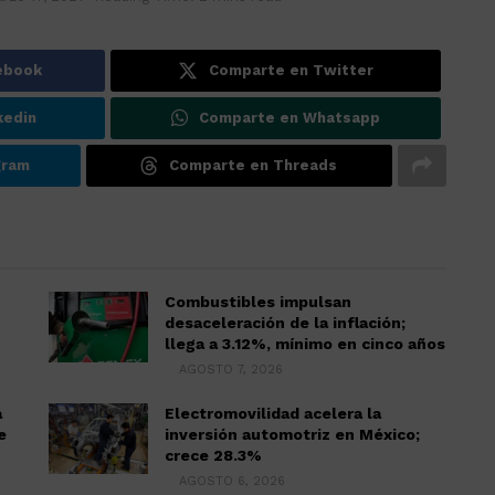
ebook
Comparte en Twitter
kedin
Comparte en Whatsapp
gram
Comparte en Threads
Combustibles impulsan
desaceleración de la inflación;
llega a 3.12%, mínimo en cinco años
AGOSTO 7, 2026
a
Electromovilidad acelera la
e
inversión automotriz en México;
crece 28.3%
AGOSTO 6, 2026