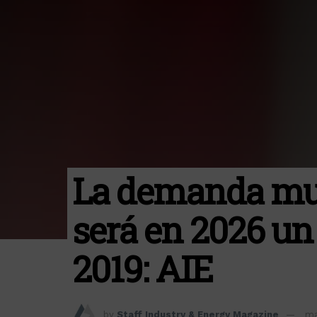
La demanda mun
será en 2026 un 
2019: AIE
by
Staff Industry & Energy Magazine
ma