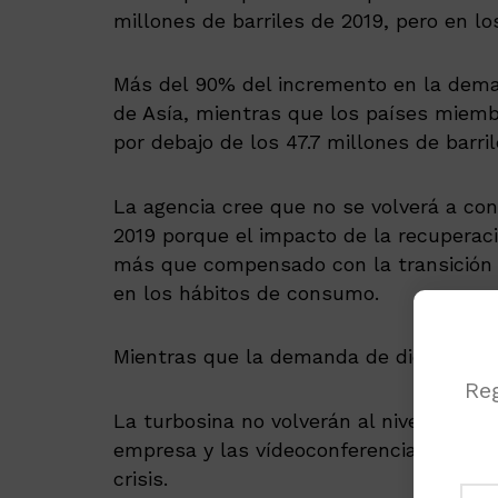
millones de barriles de 2019, pero en lo
Más del 90% del incremento en la deman
de Asía, mientras que los países mie
por debajo de los 47.7 millones de barri
La agencia cree que no se volverá a c
2019 porque el impacto de la recuperac
más que compensado con la transición h
en los hábitos de consumo.
Mientras que la demanda de diesel. cre
Reg
La turbosina no volverán al nivel de 201
empresa y las vídeoconferencias son te
crisis.