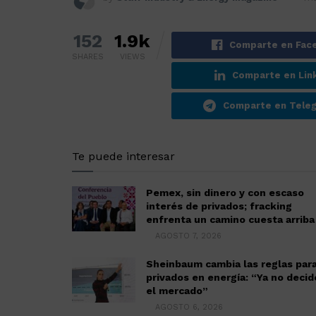
152
1.9k
Comparte en Fac
SHARES
VIEWS
Comparte en Lin
Comparte en Tele
Te puede interesar
Pemex, sin dinero y con escaso
interés de privados; fracking
enfrenta un camino cuesta arriba
AGOSTO 7, 2026
Sheinbaum cambia las reglas par
privados en energía: “Ya no decid
el mercado”
AGOSTO 6, 2026