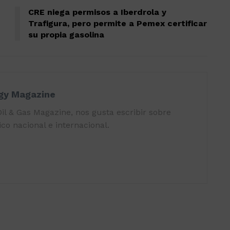
CRE niega permisos a Iberdrola y
Trafigura, pero permite a Pemex certificar
su propia gasolina
rgy Magazine
il & Gas Magazine, nos gusta escribir sobre
co nacional e internacional.