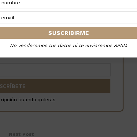
 noticias en tu móvil
No venderemos tus datos ni te enviaremos SPAM
la revista, es GRATIS
cripción cuando quieras
Next Post