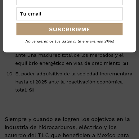
Deberá ser su principal objetivo asentar las
bases administrativas de un mercado abierto
interno, internacional en el TLC e incrementar
el flujo de efectivo a la población.
En 2024 al 2030, el administrador en turno de la
No venderemos tus datos ni te enviaremos SPAM
nación, deberá tener crecimiento económico
ante una madurez total de los mercados y el
equilibrio energético en vías de crecimiento.
SI
El poder adquisitivo de la sociedad incrementara
hasta el 2025 ante la reactivación económica
total.
SI
Siempre y cuando se logren los objetivos en la
industria de hidrocarburos, eléctrico y los
acuerdo del TLC que beneficien a Mexico para