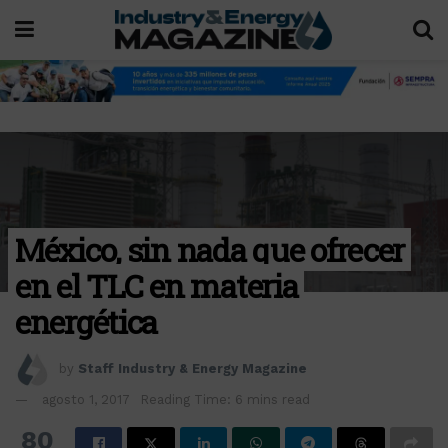
México, sin nada que ofrecer
en el TLC en materia
energética
by
Staff Industry & Energy Magazine
agosto 1, 2017
Reading Time: 6 mins read
80