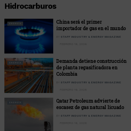
Hidrocarburos
China será el primer
ENERGÍA
importador de gas en el mundo
BY
STAFF INDUSTRY & ENERGY MAGAZINE
FEBRERO 19, 2026
Demanda detiene construcción
ENERGÍA
de planta regasificadora en
Colombia
BY
STAFF INDUSTRY & ENERGY MAGAZINE
FEBRERO 19, 2026
Qatar Petroleum advierte de
ENERGÍA
escasez de gas natural licuado
BY
STAFF INDUSTRY & ENERGY MAGAZINE
FEBRERO 19, 2026