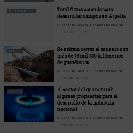
Total firma acuerdo para
HIDROCARBUROS
desarrollar campos en Argelia
BY
STAFF INDUSTRY & ENERGY MAGAZINE
FEBRERO 19, 2026
Se estima cerrar el sexenio con
ENERGÍA
más de 18 mil 800 kilómetros
de gasoductos
BY
STAFF INDUSTRY & ENERGY MAGAZINE
FEBRERO 24, 2026
El sector del gas natural:
ENERGÍA
algunas propuestas para el
desarrollo de la industria
nacional
BY
STAFF INDUSTRY & ENERGY MAGAZINE
FEBRERO 19, 2026