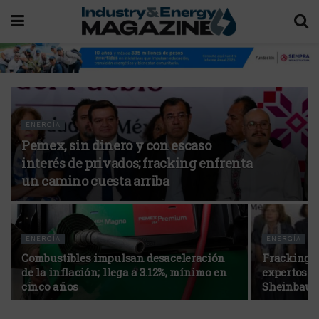
ENERGÍA
Pemex, sin dinero y con escaso
interés de privados; fracking enfrenta
un camino cuesta arriba
ENERGÍA
ENERGÍA
Combustibles impulsan desaceleración
Fracking n
de la inflación; llega a 3.12%, mínimo en
expertos c
cinco años
Sheinbau